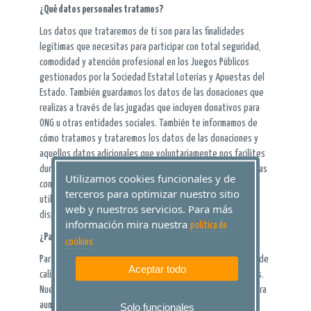
¿Qué datos personales tratamos?
Los datos que trataremos de ti son para las finalidades
legítimas que necesitas para participar con total seguridad,
comodidad y atención profesional en los Juegos Públicos
gestionados por la Sociedad Estatal Loterías y Apuestas del
Estado. También guardamos los datos de las donaciones que
realizas a través de las jugadas que incluyen donativos para
ONG u otras entidades sociales. También te informamos de
cómo tratamos y trataremos los datos de las donaciones y
aquellos datos adicionales que voluntariamente nos facilites
durante las futuras relaciones e interacciones que mantengas
Utilizamos cookies funcionales y de
con nosotros o con las entidades y o distribuidores que
terceros para optimizar nuestro sitio
utilicen las tecnologías sociales y multicanal que ponemos a
web y nuestros servicios. Para más
disposición de la sociedad y de todos nuestros clientes.
información mira nuestra
politica de
¿Para qué tratamos tus datos personales?
cookies
Para cumplir con nuestra misión de ofrecer un Juego Público de
Aceptar todo
calidad, transparente y comprometido con sus fines sociales.
Nuestro compromiso por contribuir a una sociedad mejor, para
aumentar las recompensas que reciben nuestros clientes,
Solo funcionales