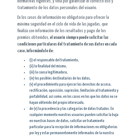
normativas vigentes, y vela por garantizar el correcto uso y
tratamiento de los datos personales del usuario.
En los casos de información no obligatoria para ofrecer la
máxima seguridad en el ciclo de vida de las jugadas, que
finaliza con información de los resultados y pago de los
premios obtenidos,
el usuario siempre puede solicitar las
condiciones particulares del tratamiento de sus datos en cada
caso, informándole de:
(i) el responsable del tratamiento,
(ii) la finalidad del mismo,
(iii) la causa legitimadora,
(iv) los posibles destinatarios de los datos,
(v) el procedimiento para ejercer los derechos de acceso,
rectificación, oposición, supresión, limitación al tratamiento y
portabilidad, así como, en los casos en los que los datos no se
hayan obtenido del propio interesado,
de (v) la procedencia y las categorías de datos tratados. En
cualquier momento nuestros usuarios pueden solicitar la baja
en nuestras bases de datos, solicitar un tratamiento
particular para la recepción de informaciones no obligatorias
por ley y estar permanentemente informados de la nuestra