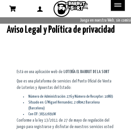
Aviso
Legal
Juega en nuestra Web, sin comisio
Aviso Legal y Política de privacidad
y
Política
de
privacidad
Está en una aplicación web de
LOTERÍA EL BARBUT DE LA SORT
Que es una plataforma de servicios del Punto Oficial de Venta
de Loterías y Apuestas del Estado:
Número de Administración: 276 y Número de Receptor: 10865
Situado en: C/Miguel Hernandez, 2 08042 Barcelona
(Barcelona)
Con CIF: 36522691W
Conforme a la ley 13/2011 de 27 de mayo de regulación del
juego para registrarse y disfrutar de nuestros servicios usted