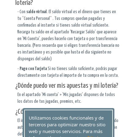
lotería?
- Con
saldo virtual
. El saldo virtual es el dinero que tienes en
tu “Cuenta Personal” . Tus compras quedan pagadas y
confirmadas al instante si tienes saldo virtual suficiente.
Recarga tu saldo en el apartado 'Recargar Saldo' que aparece
en 'Mi Cuenta', puedes hacerlo con tarjeta o por transferencia
bancaria. (Pero recuerda que si eliges transferencia bancaria no
es instantáneo y es posible que hasta el día siguiente no
dispongas del saldo)
-
Pago con Tarjeta
Si no tienes saldo suficiente, podrás pagar
directamente con tarjeta el importe de tu compra en la cesta.
¿Dónde puedo ver mis apuestas y mi lotería?
En el apartado 'Mi cuenta' > 'Mis jugadas' dispones de todos
los datos de tus jugadas, premios, etc.
¿Cómo cobro mis premios?
Utilizamos cookies funcionales y de
El importe íntegro de los premios obtenidos queda ingresado
terceros para optimizar nuestro sitio
automáticamente en tu “Cuenta Personal” tras la celebración
web y nuestros servicios. Para más
del sorteo y la realización del escrutinio Desde tu “Cuenta